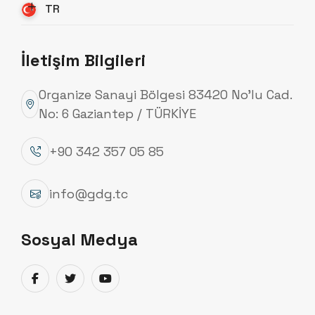
TR
İletişim Bilgileri
Organize Sanayi Bölgesi 83420 No’lu Cad.
No: 6 Gaziantep / TÜRKİYE
+90 342 357 05 85
Hakkımızda
Hakkımızda
info@gdg.tc
1987 Yılından bu yana enerji sektöründe imalat ve
Sosyal Medya
taahhüt firması olarak hizmet veren firmamız,
2007 yılı başından itibaren Alçak Gerilim, Orta
Gerilim ve Yüksek Gerilim Enerji Nakil Hattı Direkleri,
Aydınlatma Direkleri ve GSM Anten Direkleri