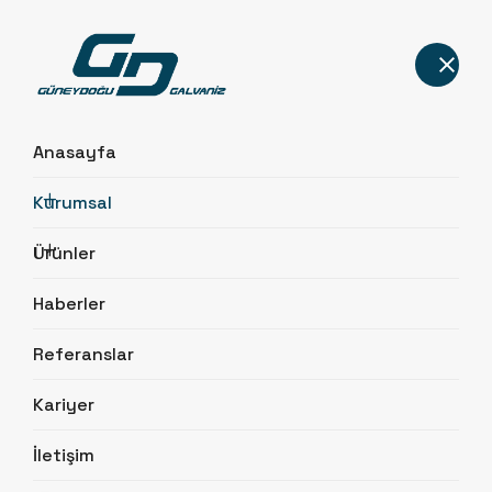
Anasayfa
Kurumsal
Hakkımızda
Ürünler
Anasayfa
Kurumsal
Hakkımızda
Haberler
Referanslar
Kariyer
İletişim