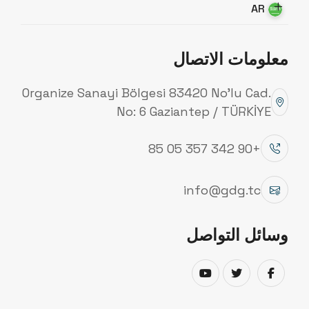
AR
معلومات الاتصال
Organize Sanayi Bölgesi 83420 No’lu Cad.
No: 6 Gaziantep / TÜRKİYE
تقنيتنا
+90 342 357 05 85
تجمع شركة جنوب شرق الجلفنة بين مهارات الهندسة
والتصنيع وتقنيات الحاسوب المتقدمة. وتُطبّق الشركة مزايا
info@gdg.tc
السرعة والدقة والجودة التي توفرها التكنولوجيا العالية في كل
منتج ومشروع تقوم به، وتتبنى مبدأ رضا العملاء التام وأقصى
وسائل التواصل
عمر افتراضي ممكن للمنتجات، دون إغفال أدق التفاصيل
الفنية في عمليات الإنتاج.
التصميم بمساعدة الحاسوب