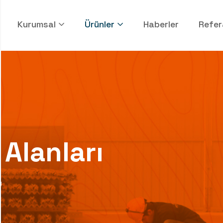
Kurumsal
Ürünler
Haberler
Refer
 Alanları
ı