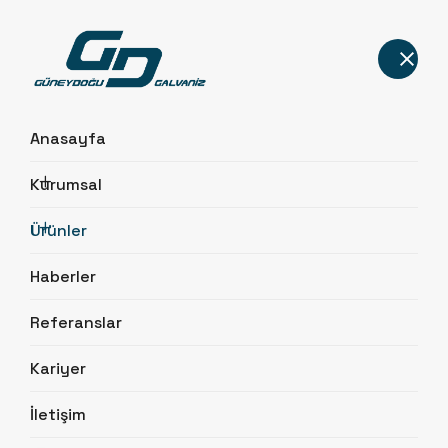
Anasayfa
Kurumsal
Ürünler
Ürünler
Anasayfa
Ürünler
Haberler
Referanslar
Kariyer
İletişim