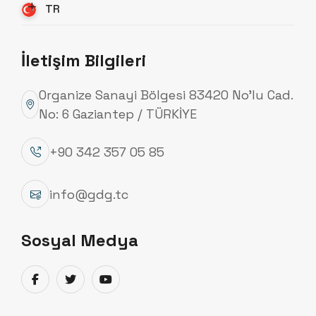
TR
İletişim Bilgileri
Organize Sanayi Bölgesi 83420 No’lu Cad.
No: 6 Gaziantep / TÜRKİYE
+90 342 357 05 85
info@gdg.tc
Enerji Nakil Hattı Direkleri
Sosyal Medya
Detayları Gör