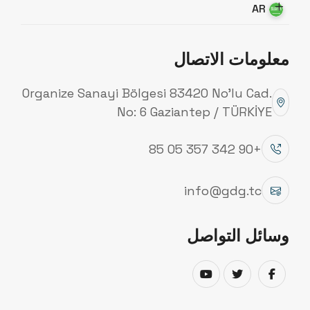
AR
الأخبار
معلومات الاتصال
Organize Sanayi Bölgesi 83420 No’lu Cad.
No: 6 Gaziantep / TÜRKİYE
+90 342 357 05 85
info@gdg.tc
Yeni Web Sitemiz Yayında!
وسائل التواصل
Sizlere daha iyi hizmet verebilmek için, modern ve
yeni kurumsal yüzümüzle web sitemiz hizmetinizde.
...