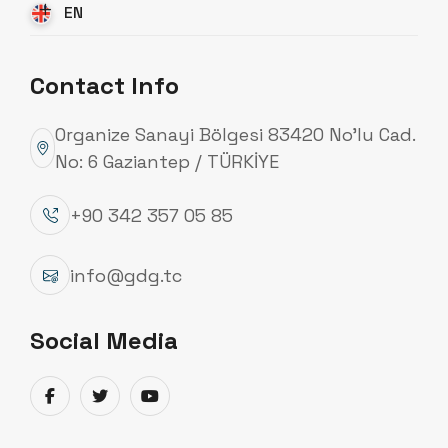
EN
News
Contact Info
Organize Sanayi Bölgesi 83420 No’lu Cad.
No: 6 Gaziantep / TÜRKİYE
+90 342 357 05 85
info@gdg.tc
Yeni Web Sitemiz Yayında!
Social Media
Sizlere daha iyi hizmet verebilmek için, modern ve
yeni kurumsal yüzümüzle web sitemiz hizmetinizde.
...