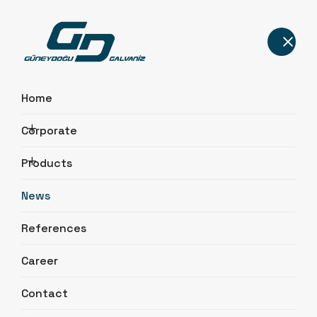
Home
Corporate
News
Products
Home
News
News
References
Career
Contact