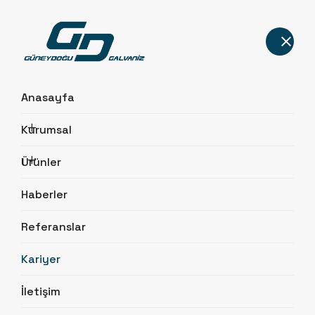
Anasayfa
Kurumsal
Kariyer
Ürünler
Anasayfa
Kariyer
Haberler
Referanslar
Kariyer
İletişim