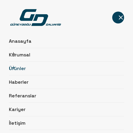
Anasayfa
Kurumsal
Ürünler
Ürünler
Anasayfa
Ürünler
Haberler
Referanslar
Kariyer
İletişim