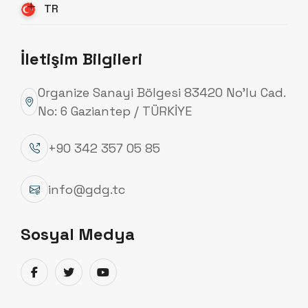
TR
İletişim Bilgileri
Organize Sanayi Bölgesi 83420 No’lu Cad.
No: 6 Gaziantep / TÜRKİYE
+90 342 357 05 85
info@gdg.tc
Enerji Nakil Hattı Direkleri
Sosyal Medya
Detayları Gör